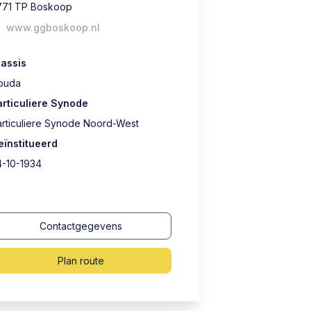
771 TP Boskoop
www.ggboskoop.nl
lassis
ouda
articuliere Synode
articuliere Synode Noord-West
eïnstitueerd
4-10-1934
Contactgegevens
Plan route