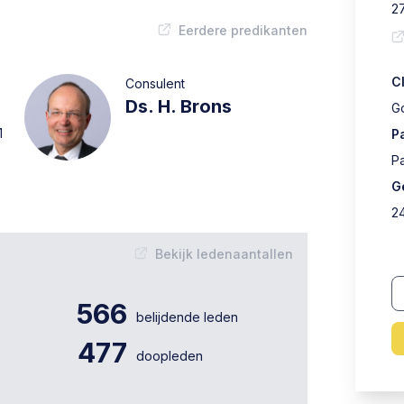
2
Eerdere predikanten
C
Consulent
Ds. H. Brons
G
1
P
P
G
2
Bekijk ledenaantallen
566
belijdende leden
477
doopleden