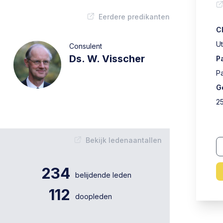
Eerdere predikanten
C
Ut
Consulent
Ds. W. Visscher
P
P
G
2
Bekijk ledenaantallen
234
belijdende leden
112
doopleden