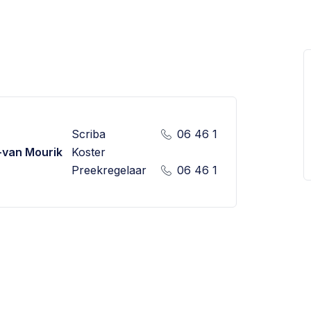
Scriba
06 46 15 60 73
Cont
d-van Mourik
Koster
Cont
Preekregelaar
06 46 15 60 73
Cont