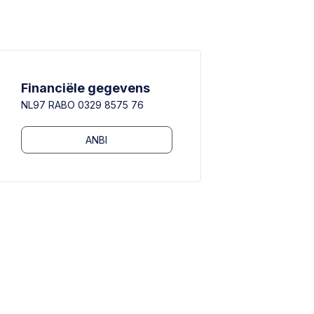
Financiële gegevens
NL97 RABO 0329 8575 76
act opnemen
ANBI
act opnemen
act opnemen