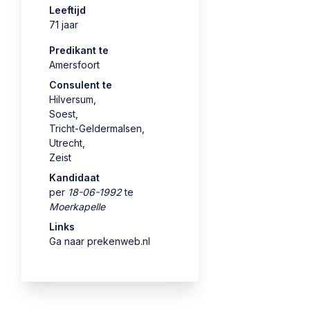
Leeftijd
71 jaar
Predikant te
Amersfoort
Consulent te
Hilversum
,
Soest
,
Tricht-Geldermalsen
,
Utrecht
,
Zeist
Kandidaat
per
18-06-1992
te
Moerkapelle
Links
Ga naar prekenweb.nl