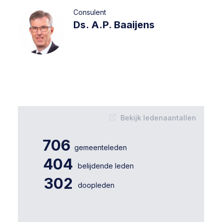
Consulent
Ds. A.P. Baaijens
Bekijk ledenaantallen
706
gemeenteleden
404
belijdende leden
302
doopleden