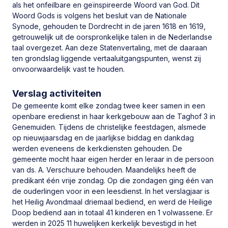
als het onfeilbare en geïnspireerde Woord van God. Dit
Woord Gods is volgens het besluit van de Nationale
Synode, gehouden te Dordrecht in de jaren 1618 en 1619,
getrouwelijk uit de oorspronkelijke talen in de Nederlandse
taal overgezet. Aan deze Statenvertaling, met de daaraan
ten grondslag liggende vertaaluitgangspunten, wenst zij
onvoorwaardelijk vast te houden.
Actueel
Verslag activiteiten
De gemeente komt elke zondag twee keer samen in een
Er zijn geen nieuwsberichten voor deze
openbare eredienst in haar kerkgebouw aan de Taghof 3 in
gemeente.
Genemuiden. Tijdens de christelijke feestdagen, alsmede
op nieuwjaarsdag en de jaarlijkse biddag en dankdag
Bekijk de
algemene nieuwsberichten
.
werden eveneens de kerkdiensten gehouden. De
gemeente mocht haar eigen herder en leraar in de persoon
van ds. A. Verschuure behouden. Maandelijks heeft de
predikant één vrije zondag. Op die zondagen ging één van
de ouderlingen voor in een leesdienst. In het verslagjaar is
Kerktijden
Toon meer kerktijden
het Heilig Avondmaal driemaal bediend, en werd de Heilige
Doop bediend aan in totaal 41 kinderen en 1 volwassene. Er
werden in 2025 11 huwelijken kerkelijk bevestigd in het