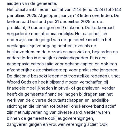
midden van de gemeente.
Het totaal aantal leden nam af van 2144 (eind 2024) tot 2143
per ultimo 2025. Afgelopen jaar zijn 13 leden overleden. De
kerkenraad bestond per 31 december 2025 uit de
predikant, 9 ouderlingen en 9 diakenen. De kerkenraad
vergaderde normaliter maandelijks. Het catechetisch
onderwijs aan de jeugd van de gemeente mocht in het
Beroepingswerk
Alle beroepen
verslagjaar zijn voortgang hebben, evenals de
huisbezoeken en de bezoeken aan zieken, bejaarden en
andere leden in moeilijke omstandigheden. Er is een
aangepaste catechisatie voor gehandicapten en ook een
afzonderlijke catechisatiegroep voor praktische jongeren.
Ds. A.
11-03-2021
De diaconie bezoekt leden met troostelijke redenen uit het
Verschuure
Woord Gods en heeft bijstand mogen verschaffen bij
financiële moeilijkheden in privé- of gezinsleven. Verder
heeft de gemeente financieel mogen bijdragen aan het
Ds. M. Joosse
09-12-2020
werk van de diverse deputaatschappen en landelijke
stichtingen die binnen (of buiten) ons kerkverband actief
Ds. D. de Wit
03-09-2020
zijn met hulpverlening van diverse aard. Verder waren
binnen de gemeente ook jeugdverenigingen,
Kand. P.C. Vlot
07-07-2020
zangverenigingen en vrouwenvereniging actief. Ook