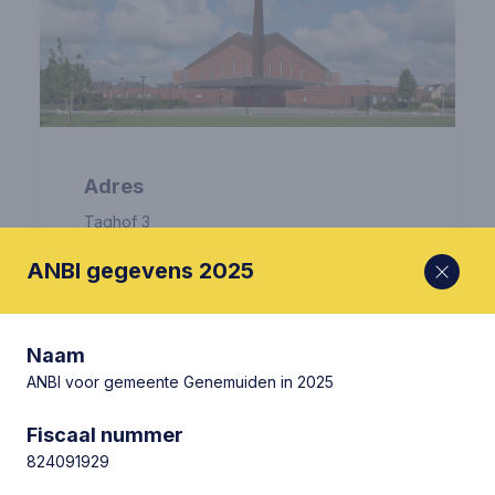
Adres
Taghof 3
8281 NA Genemuiden
ANBI gegevens 2025
Classis
Kampen
Naam
Particuliere Synode
ANBI voor gemeente Genemuiden in 2025
Particuliere Synode Oost
Geïnstitueerd
Fiscaal nummer
30-11-1910
824091929