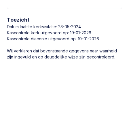
(038) 385 46 24
Contact opnemen
Toezicht
Datum laatste kerkvisitatie: 23-05-2024
Kascontrole kerk uitgevoerd op: 19-01-2026
Kascontrole diaconie uitgevoerd op: 19-01-2026
Wij verklaren dat bovenstaande gegevens naar waarheid
Financiële gegevens
zijn ingevuld en op deugdelijke wijze zijn gecontroleerd.
NL23 RABO 0321 4082 68
ANBI