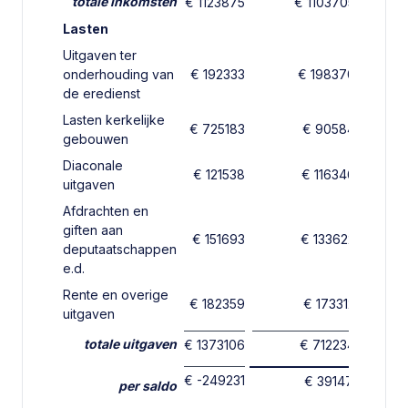
Contactgegevens
totale inkomsten
€ 1123875
€ 1103705
€
Lasten
Uitgaven ter
onderhouding van
€ 192333
€ 198370
de eredienst
H. van Dalfsen
Lasten kerkelijke
€ 725183
€ 90584
gebouwen
Scriba
Diaconale
(038) 385 75 80
€ 121538
€ 116346
uitgaven
Contact opnemen
Afdrachten en
giften aan
€ 151693
€ 133622
G.W. Kloosterman
deputaatschappen
e.d.
Koster
Rente en overige
06 12 59 47 66
€ 182359
€ 173312
uitgaven
Contact opnemen
totale uitgaven
€ 1373106
€ 712234
L. Post
€ -249231
€ 391471
per saldo
Preekregelaar