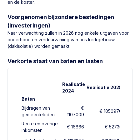
en de koster.
Voorgenomen bijzondere bestedingen
(investeringen)
Naar verwachting zullen in 2026 nog enkele uitgaven voor
onderhoud en verduurzaming van ons kerkgebouw
(dakisolatie) worden gemaakt
Verkorte staat van baten en lasten
Realisatie
Realisatie 2025
Begrot
2024
Baten
Toon historische gebouwen
Bijdragen van
€
€ 1050970
€
gemeenteleden
1107009
Rente en overige
€ 16866
€ 52735
inkomsten