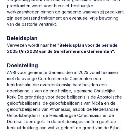
Ds. A. Schot
predikanten wordt voor hun niet-bestuurlijke
werkzaamheden binnen de gemeente waarvan zij predikant
zijn een passend traktement en eventueel vrije bewoning
van de pastorie verstrekt.
Beleidsplan
Verwezen wordt naar het
"Beleidsplan voor de periode
2025 t/m 2028 van de Gereformeerde Gemeenten"
.
Bekijk ledenaantallen
Doelstelling
ANBI voor gemeente Genemuiden in 2025 vormt tezamen
2.143
gemeenteleden
met de overige Gereformeerde Gemeenten een
1.194
kerkformatie die overeenkomstig haar belijden een
belijdende leden
openbaring is van de ene heilige, algemene Christelijke
949
Kerk. De grondslag voor deze belijdenis is de Apostolische
doopleden
geloofsbelijdenis, de geloofsbelijdenis van Nicéa en de
geloofsbelijdenis van Athanásius, alsook de Nederlandse
Geloofsbelijdenis, de Heidelbergse Catechismus en de
Dordtse Leerregels. In de belijdenisgeschriften geeft de
kerk uitdrukking aan wat zij gelooft op grond van de Bijbel