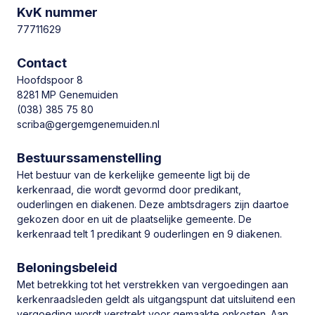
KvK nummer
77711629
Contactgegevens
Contact
Plan route
Hoofdspoor 8
8281 MP Genemuiden
(038) 385 75 80
scriba@gergemgenemuiden.nl
Bestuurssamenstelling
Eerdere predikanten
Het bestuur van de kerkelijke gemeente ligt bij de
Predikant & Consulent
kerkenraad, die wordt gevormd door predikant,
ouderlingen en diakenen. Deze ambtsdragers zijn daartoe
gekozen door en uit de plaatselijke gemeente. De
Predikant
kerkenraad telt 1 predikant 9 ouderlingen en 9 diakenen.
Ds. A. Verschuure
Intrede:
11 mei 2021
Beloningsbeleid
Met betrekking tot het verstrekken van vergoedingen aan
kerkenraadsleden geldt als uitgangspunt dat uitsluitend een
Consulent
vergoeding wordt verstrekt voor gemaakte onkosten. Aan