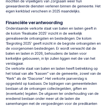
mochten de vrijwilligers van Zorgsaam weer hun
gewaardeerde diensten verlenen binnen de gemeente. Het
Ds. A.T. Huijser
23-01-2020
eigen kerkblad verscheen in 2025 maandelijks.
Financiële verantwoording
Onderstaande verkorte staat van baten en lasten geeft in
de kolom ‘Realisatie 2025’ inzicht in de werkelijk
gerealiseerde ontvangsten en bestedingen. De kolom
‘Begroting 2025’ geeft inzicht in de begrote ontvangsten en
de voorgenomen bestedingen. Er wordt verwacht dat de
baten en lasten in 2026, behoudens de lasten voor
kerkelijke gebouwen, in lijn zullen liggen met die van het
verslagjaar.
De verkorte staat van baten en lasten heeft betrekking op
het totaal van alle “kassen” van de gemeente, zowel van de
“Kerk” als de “Diaconie”. Het verkorte jaarverslag is
opgesteld op kasbasis. De bijdragen van gemeenteleden
bestaan uit de ontvangen collectegelden, giften en
(eventuele) legaten. De uitgaven ter onderhouding van de
eredienst bestaan onder meer uit de lasten die
samenhangen met de vergoedingen voor de predikanten