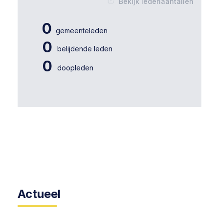
Bekijk ledenaantallen
0
gemeenteleden
0
belijdende leden
0
doopleden
Actueel