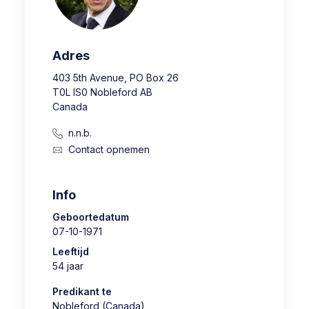
Adres
403 5th Avenue, PO Box 26
T0L IS0 Nobleford AB
Canada
n.n.b.
Contact opnemen
Info
Geboortedatum
07-10-1971
Leeftijd
54 jaar
Predikant te
Nobleford (Canada)