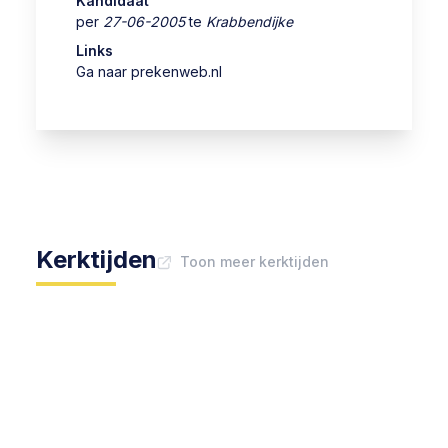
Kandidaat
per
27-06-2005
te
Krabbendijke
Links
Ga naar prekenweb.nl
Kerktijden
Toon meer kerktijden