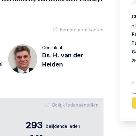
C
R
Eerdere predikanten
P
P
Consulent
G
Ds. H. van der
2
Heiden
18
Bekijk ledenaantallen
293
belijdende leden