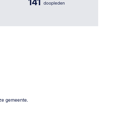
141
doopleden
eze gemeente.