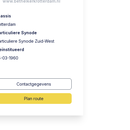
www.bethelkerkrotterdam.nl
lassis
otterdam
articuliere Synode
articuliere Synode Zuid-West
eïnstitueerd
5-03-1960
Contactgegevens
Plan route