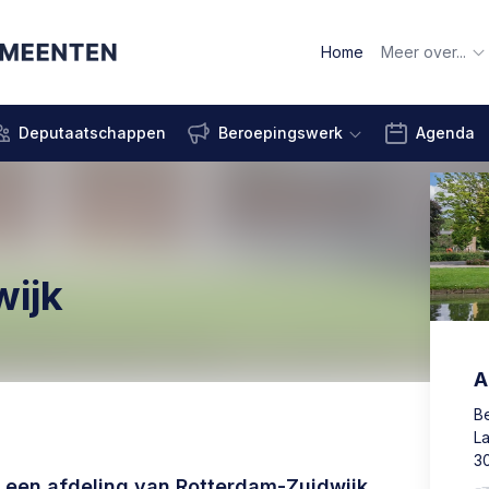
Home
Meer over...
Deputaatschappen
Beroepingswerk
Agenda
wijk
A
B
L
3
e een afdeling van Rotterdam-Zuidwijk