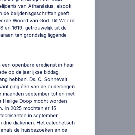
elijdenis van Athanásius, alsook
de belijdenisgeschriften geeft
pireerde Woord van God. Dit Woord
 en 1619, getrouwelijk uit de
aaraan ten grondslag liggende
 een openbare eredienst in haar
de op de jaarlijkse biddag,
ng hebben. Ds. C. Sonnevelt
kant ging één van de ouderlingen
n de maanden september tot en met
De Heilige Doop mocht worden
en. In 2025 mochten er 15
atechisanten in september
n drie diakenen. Het catechetisch
evenals de huisbezoeken en de