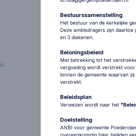
398
gemeenteleden
Bestuurssamenstelling
Het bestuur van de kerkelijke ge
Deze ambtsdragers zijn daartoe g
en 3 diakenen.
Beloningsbeleid
Met betrekking tot het verstrekk
vergoeding wordt verstrekt voo
binnen de gemeente waarvan zij 
verstrekt.
Actueel
Beleidsplan
Verwezen wordt naar het
"Bele
Er zijn geen nieuwsberichten voor d
Doelstelling
Bekijk de
algemene nieuwsberichten
.
ANBI voor gemeente Poederoijen
overeenkomstig haar belijden een