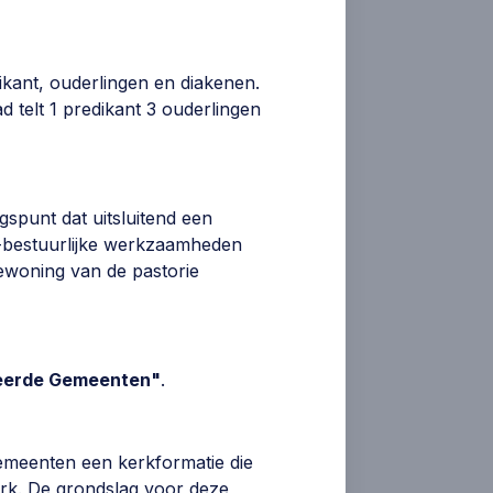
ikant, ouderlingen en diakenen.
 telt 1 predikant 3 ouderlingen
spunt dat uitsluitend een
t-bestuurlijke werkzaamheden
bewoning van de pastorie
meerde Gemeenten"
.
meenten een kerkformatie die
erk. De grondslag voor deze