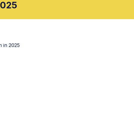
C
2025
vormde Kerk in deze plaats. Een jaar
D
P
men.
P
G
Eerdere predikanten
0
 in 2025
Consulent
Ds. M.G. van
Middendorp
Bekijk ledenaantallen
190
belijdende leden