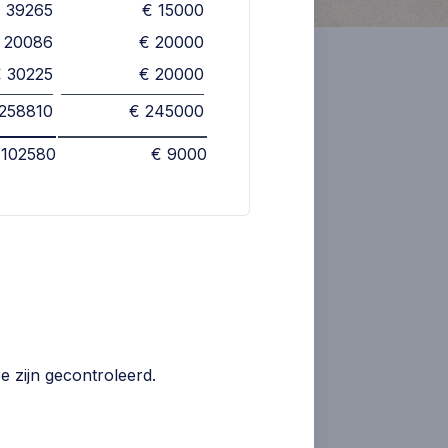
 39265
€ 15000
 20086
€ 20000
Toon historische gebouwen
€ 30225
€ 20000
 258810
€ 245000
 102580
€ 9000
Financiële gegevens
NL62 RABO 0310 3019 39
ANBI
e zijn gecontroleerd.