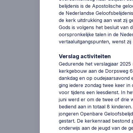
belijdenis is de Apostolische gel
de Nederlandse Geloofsbelijdenis
Kerktijden
de kerk uitdrukking aan wat zij 
Gods is volgens het besluit van 
oorspronkelijke talen in de Nede
vertaaluitgangspunten, wenst zij
Verslag activiteiten
Gedurende het verslagjaar 2025
kerkgebouw aan de Dorpsweg 6 in 
dankdag en op oudejaarsavond e
Beroepingswerk
ging iedere zondag twee keer in
voor tijdens een leesdienst. In 
juni werd er om de twee of dri
bediend aan in totaal 8 kinderen
jongeren Openbare Geloofsbelijd
Voorganger
gestart. De kerkenraad bestond p
onderwijs aan de jeugd van de g
Ds. C. Sonnevelt