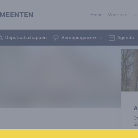
Home
Meer over...
Deputaatschappen
Beroepingswerk
Agenda
A
D
5
naar verwachting najaar 2026 een