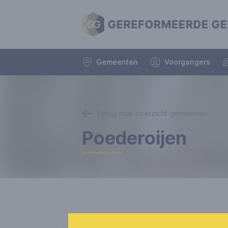
Gemeenten
Voorgangers
Terug naar overzicht gemeenten
Poederoijen
De gemeente Poederoijen gaat 