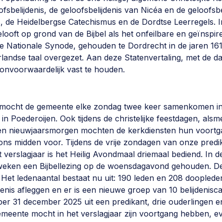
oofsbelijdenis, de geloofsbelijdenis van Nicéa en de geloofsb
, de Heidelbergse Catechismus en de Dordtse Leerregels. In 
gelooft op grond van de Bijbel als het onfeilbare en geïns
Toon meer kerktijden
de Nationale Synode, gehouden te Dordrecht in de jaren 1618
rlandse taal overgezet. Aan deze Statenvertaling, met de d
 onvoorwaardelijk vast te houden.
 mocht de gemeente elke zondag twee keer samenkomen in
Poederoijen. Ook tijdens de christelijke feestdagen, alsme
n nieuwjaarsmorgen mochten de kerkdiensten hun voortga
 ons midden voor. Tijdens de vrije zondagen van onze predi
Alle beroepen
het verslagjaar is het Heilig Avondmaal driemaal bediend. I
e weken een Bijbellezing op de woensdagavond gehouden. 
. Het ledenaantal bestaat nu uit: 190 leden en 208 doopled
enis afleggen en er is een nieuwe groep van 10 belijdenisc
Beroepingsdatum
er 31 december 2025 uit een predikant, drie ouderlingen e
emeente mocht in het verslagjaar zijn voortgang hebben, 
01-03-2023