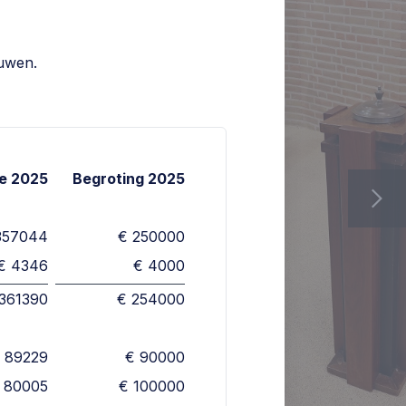
ouwen.
ie 2025
Begroting 2025
357044
€ 250000
€ 4346
€ 4000
 361390
€ 254000
 89229
€ 90000
 80005
€ 100000