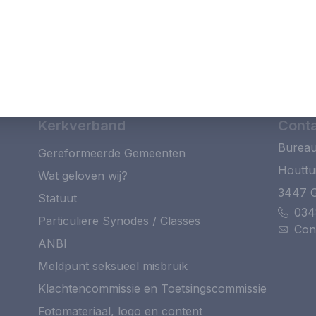
Kerkverband
Cont
Bureau
Gereformeerde Gemeenten
Houttu
Wat geloven wij?
3447 
Statuut
034
Particuliere Synodes / Classes
Con
ANBI
Meldpunt seksueel misbruik
Klachtencommissie en Toetsingscommissie
Fotomateriaal, logo en content