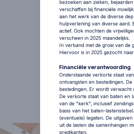
bezoeken aan zieken, bejaarden 
verschaffen bij financiële moeil
Ds. B. Labee
aan het werk van de diverse depu
hulpverlening van diverse aard
Kand. M.G. van Middendorp
actief. Ook mochten de vrijwill
verscheen in 2025 maandelijks.
Ds. A. Schot
In verband met de groei van de
Hiervoor is in 2025 gezocht naar
Ds. J. de Kok
Financiële verantwoording
Onderstaande verkorte staat van b
ontvangsten en bestedingen. De 
bestedingen. Er wordt verwacht da
De verkorte staat van baten en l
van de "kerk", inclusief zending
basis van het baten-lastenstelse
(eventuele) legaten. De uitgave
uit de lasten die samenhangen 
predikanten.