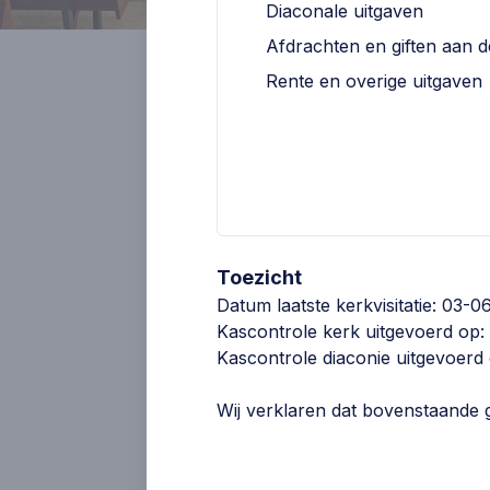
Diaconale uitgaven
Afdrachten en giften aan 
Rente en overige uitgaven
Contactgegevens
Toezicht
H. den Hartog
Scriba
Datum laatste kerkvisitatie: 03-
J. Schouten
Koster
Kascontrole kerk uitgevoerd op:
H. den Hartog
Preekregelaar
Kascontrole diaconie uitgevoerd
Wij verklaren dat bovenstaande g