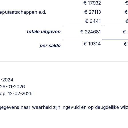
€ 17932
€
deputaatschappen e.d.
€ 27113
€
€ 9441
totale uitgaven
€ 224681
€
€ 19314
€
per saldo
(0418) 67 28 43
Contact opnemen
06-2024
(0418) 67 28 32
Contact opnemen
 26-01-2026
(0418) 67 28 43
Contact opnemen
 op: 12-02-2026
egevens naar waarheid zijn ingevuld en op deugdelijke wijz