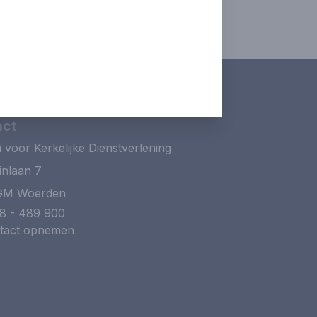
act
 voor Kerkelijke Dienstverlening
inlaan 7
GM Woerden
8 - 489 900
tact opnemen