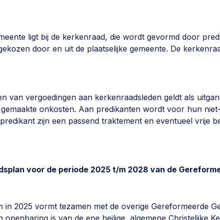
208
doopleden
meente ligt bij de kerkenraad, die wordt gevormd door pred
ekozen door en uit de plaatselijke gemeente. De kerkenraad
en van vergoedingen aan kerkenraadsleden geldt als uitgang
r gemaakte onkosten. Aan predikanten wordt voor hun nie
predikant zijn een passend traktement en eventueel vrije 
idsplan voor de periode 2025 t/m 2028 van de Gerefor
eze gemeente.
 in 2025 vormt tezamen met de overige Gereformeerde Ge
 openbaring is van de ene heilige, algemene Christelijke K