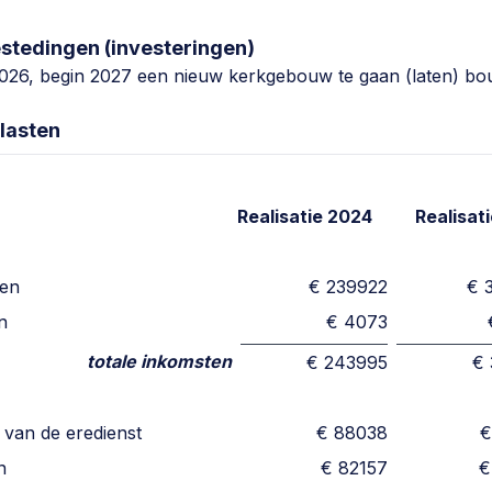
stedingen (investeringen)
026, begin 2027 een nieuw kerkgebouw te gaan (laten) b
 lasten
Realisatie 2024
Realisat
den
€ 239922
€ 
n
€ 4073
totale inkomsten
€ 243995
€
 van de eredienst
€ 88038
€
n
€ 82157
€