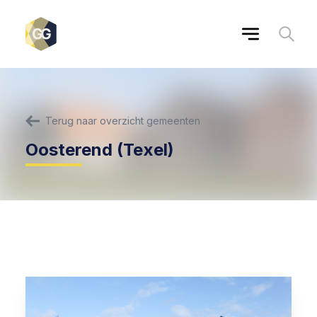
Terug naar overzicht gemeenten
Oosterend (Texel)