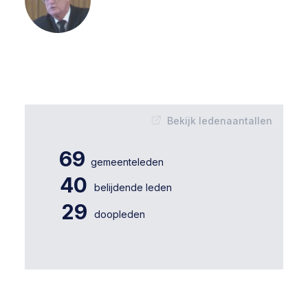
Bekijk ledenaantallen
69
gemeenteleden
40
belijdende leden
29
doopleden