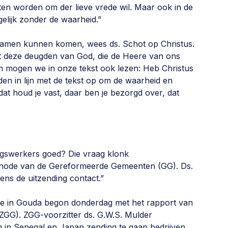
ten worden om der lieve vrede wil. Maar ook in de
elijk zonder de waarheid.”
samen kunnen komen, wees ds. Schot op Christus.
eeft deze deugden van God, die de Heere van ons
m mogen we in onze tekst ook lezen: Heb Christus
gden in lijn met de tekst op om de waarheid en
 dat houd je vast, daar ben je bezorgd over, dat
ngswerkers goed? Die vraag klonk
node van de Gereformeerde Gemeenten (GG). Ds.
dens de uitzending contact.”
e in Gouda begon donderdag met het rapport van
GG). ZGG-voorzitter ds. G.W.S. Mulder
m in Senegal en Japan zending te gaan bedrijven.