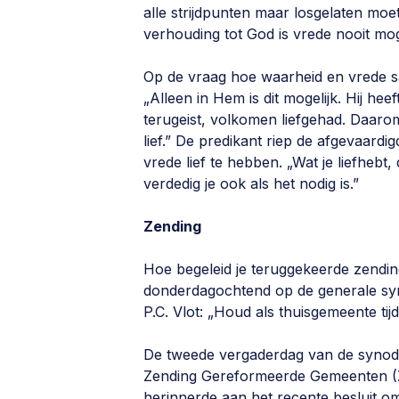
alle strijdpunten maar losgelaten moe
verhouding tot God is vrede nooit mog
Op de vraag hoe waarheid en vrede 
„Alleen in Hem is dit mogelijk. Hij h
terugeist, volkomen liefgehad. Daaro
lief.” De predikant riep de afgevaardi
vrede lief te hebben. „Wat je liefhebt,
verdedig je ook als het nodig is.”
Zending
Hoe begeleid je teruggekeerde zendi
donderdagochtend op de generale sy
P.C. Vlot: „Houd als thuisgemeente tij
De tweede vergaderdag van de synod
Zending Gereformeerde Gemeenten (Z
herinnerde aan het recente besluit o