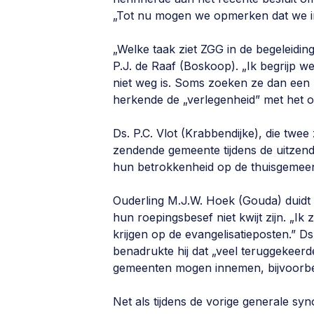
„Tot nu mogen we opmerken dat we in d
„Welke taak ziet ZGG in de begeleidi
P.J. de Raaf (Boskoop). „Ik begrijp w
niet weg is. Soms zoeken ze dan een 
herkende de „verlegenheid” met het 
Ds. P.C. Vlot (Krabbendijke), die twe
zendende gemeente tijdens de uitzend
hun betrokkenheid op de thuisgemeen
Ouderling M.J.W. Hoek (Gouda) duidt 
hun roepingsbesef niet kwijt zijn. „Ik
krijgen op de evangelisatieposten.” D
benadrukte hij dat „veel teruggekeer
gemeenten mogen innemen, bijvoorbeel
Net als tijdens de vorige generale s