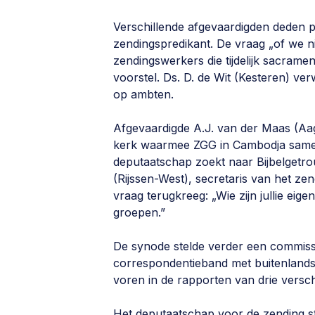
Verschillende afgevaardigden deden p
zendingspredikant. De vraag „of we n
zendingswerkers die tijdelijk sacrame
voorstel. Ds. D. de Wit (Kesteren) v
op ambten.
Afgevaardigde A.J. van der Maas (Aag
kerk waarmee ZGG in Cambodja samen
deputaatschap zoekt naar Bijbelgetrou
(Rijssen-West), secretaris van het z
vraag terugkreeg: „Wie zijn jullie eig
groepen.”
De synode stelde verder een commissi
correspondentieband met buitenlands
voren in de rapporten van drie versc
Het deputaatschap voor de zending s