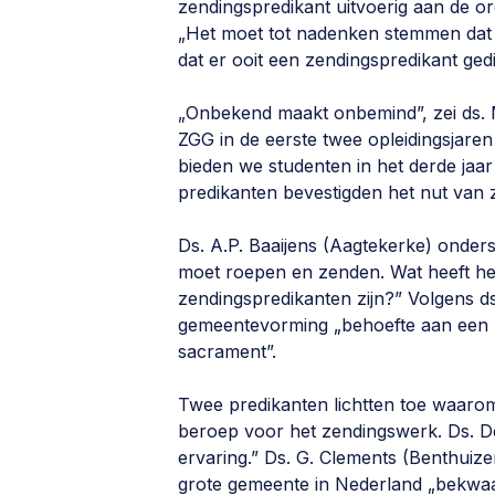
zendingspredikant uitvoerig aan de o
„Het moet tot nadenken stemmen dat 
dat er ooit een zendingspredikant gedi
„Onbekend maakt onbemind”, zei ds. 
ZGG in de eerste twee opleidingsjare
bieden we studenten in het derde jaar
predikanten bevestigden het nut van z
Ds. A.P. Baaijens (Aagtekerke) onder
moet roepen en zenden. Wat heeft he
zendingspredikanten zijn?” Volgens ds.
gemeentevorming „behoefte aan een 
sacrament”.
Twee predikanten lichtten toe waarom
beroep voor het zendingswerk. Ds. De
ervaring.” Ds. G. Clements (Benthuiz
grote gemeente in Nederland „bekwaa