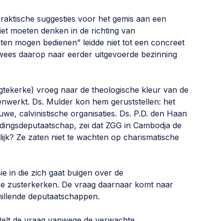
raktische suggesties voor het gemis aan een
iet moeten denken in de richting van
nten mogen bedienen” leidde niet tot een concreet
erwees daarop naar eerder uitgevoerde bezinning
tekerke) vroeg naar de theologische kleur van de
werkt. Ds. Mulder kon hem geruststellen: het
we, calvinistische organisaties. Ds. P.D. den Haan
endingsdeputaatschap, zei dat ZGG in Cambodja de
enlijk? Ze zaten niet te wachten op charismatische
e in die zich gaat buigen over de
e zusterkerken. De vraag daarnaar komt naar
hillende deputaatschappen.
telt de vraag vanwege de verwachte