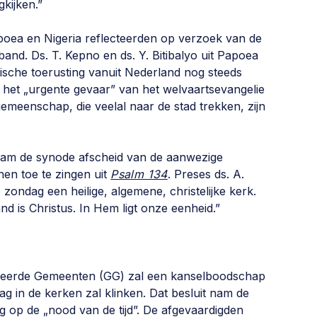
kijken.”
poea en Nigeria reflecteerden op verzoek van de
nd. Ds. T. Kepno en ds. Y. Bitibalyo uit Papoea
gische toerusting vanuit Nederland nog steeds
p het „urgente gevaar” van het welvaartsevangelie
n gemeenschap, die veelal naar de stad trekken, zijn
 nam de synode afscheid van de aanwezige
hen toe te zingen uit
Psalm 134
. Preses ds. A.
 zondag een heilige, algemene, christelijke kerk.
 is Christus. In Hem ligt onze eenheid.”
meerde Gemeenten (GG) zal een kanselboodschap
ag in de kerken zal klinken. Dat besluit nam de
 op de „nood van de tijd”. De afgevaardigden