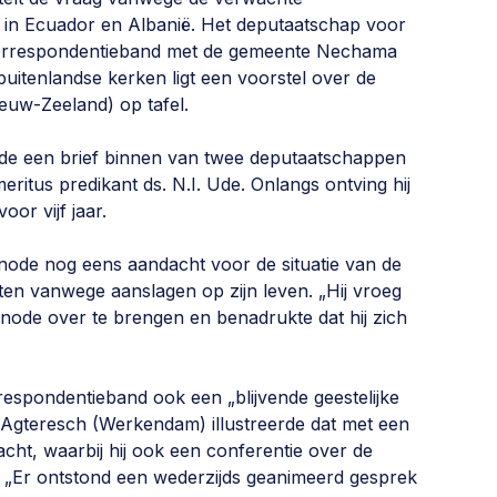
 in Ecuador en Albanië. Het deputaatschap voor
 correspondentieband met de gemeente Nechama
buitenlandse kerken ligt een voorstel over de
euw-Zeeland) op tafel.
de een brief binnen van twee deputaatschappen
eritus predikant ds. N.I. Ude. Onlangs ontving hij
oor vijf jaar.
ynode nog eens aandacht voor de situatie van de
chten vanwege aanslagen op zijn leven. „Hij vroeg
ynode over te brengen en benadrukte dat hij zich
espondentieband ook een „blijvende geestelijke
 Agteresch (Werkendam) illustreerde dat met een
cht, waarbij hij ook een conferentie over de
 „Er ontstond een wederzijds geanimeerd gesprek