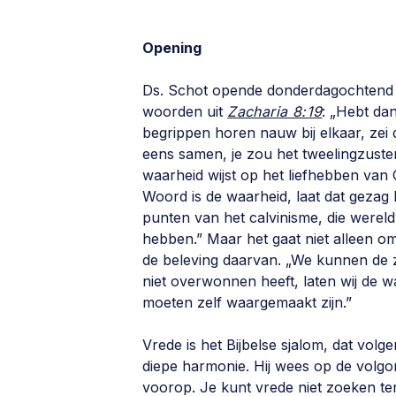
Opening
Ds. Schot opende donderdagochtend de
woorden uit
Zacharia 8:19
: „Hebt da
begrippen horen nauw bij elkaar, zei d
eens samen, je zou het tweelingzust
waarheid wijst op het liefhebben van G
Woord is de waarheid, laat dat gezag
punten van het calvinisme, die werel
hebben.” Maar het gaat niet alleen o
de beleving daarvan. „We kunnen de z
niet overwonnen heeft, laten wij de wa
moeten zelf waargemaakt zijn.”
Vrede is het Bijbelse sjalom, dat volg
diepe harmonie. Hij wees op de volgor
voorop. Je kunt vrede niet zoeken te