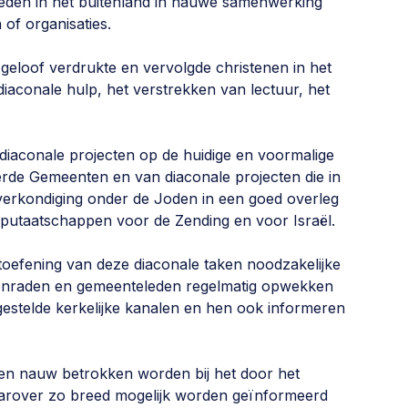
eden in het buitenland in nauwe samenwerking
 of organisaties.
eloof verdrukte en vervolgde christenen in het
iaconale hulp, het verstrekken van lectuur, het
diaconale projecten op de huidige en voormalige
rde Gemeenten en van diaconale projecten die in
verkondiging onder de Joden in een goed overleg
utaatschappen voor de Zending en voor Israël.
itoefening van deze diaconale taken noodzakelijke
kenraden en gemeenteleden regelmatig opwekken
gestelde kerkelijke kanalen en hen ook informeren
en nauw betrokken worden bij het door het
arover zo breed mogelijk worden geïnformeerd