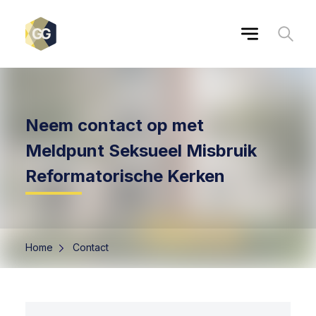
Neem contact op met
Meldpunt Seksueel Misbruik
Reformatorische Kerken
Home
Contact