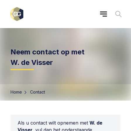
Neem contact op met
W. de Visser
Home
Contact
Als u contact wilt opnemen met
W. de
Visser
, vul dan het onderstaande