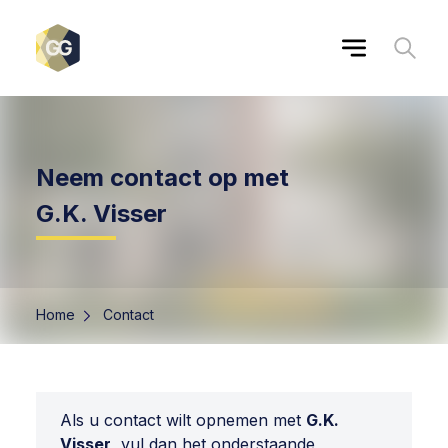
Neem contact op met
G.K. Visser
Home
Contact
Als u contact wilt opnemen met
G.K.
Visser
, vul dan het onderstaande