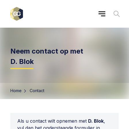
Neem contact op met
D. Blok
Home
Contact
Als u contact wilt opnemen met
D. Blok
,
vul dan het onderstaande formulier in.