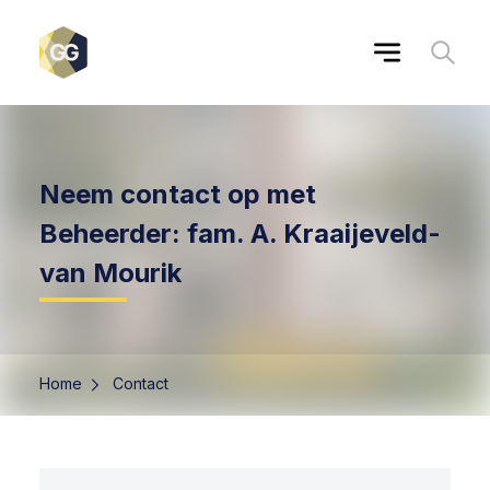
Neem contact op met
Beheerder: fam. A. Kraaijeveld-
van Mourik
Home
Contact