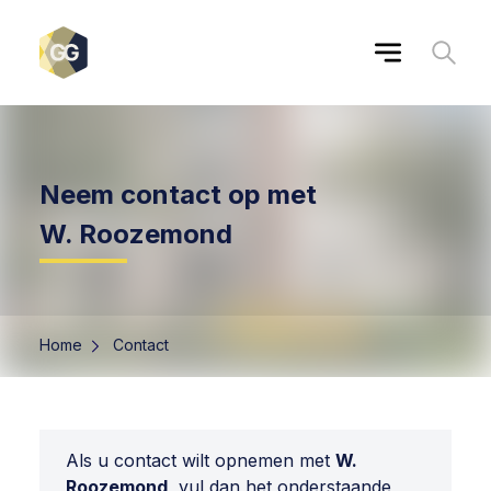
Neem contact op met
W. Roozemond
Home
Contact
Als u contact wilt opnemen met
W.
Roozemond
, vul dan het onderstaande