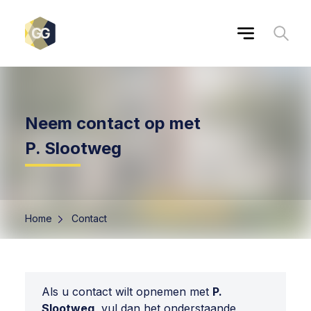
Neem contact op met
P. Slootweg
Home
Contact
Als u contact wilt opnemen met
P.
Slootweg
, vul dan het onderstaande