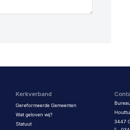
Kerkverband
Cont
Bureau
Gereformeerde Gemeenten
Houttu
Wat geloven wij?
3447 
Statuut
034