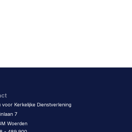
act
 voor Kerkelijke Dienstverlening
inlaan 7
GM Woerden
8 - 489 900