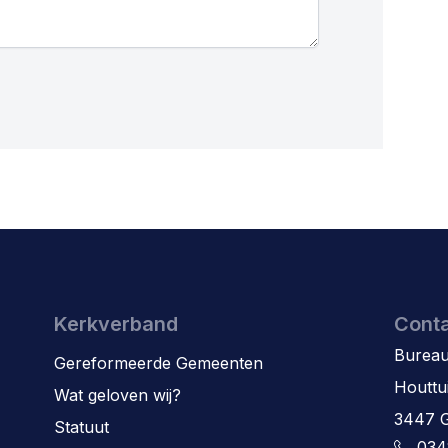
Kerkverband
Cont
Bureau
Gereformeerde Gemeenten
Houttu
Wat geloven wij?
3447 
Statuut
034