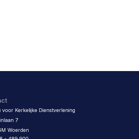
act
 voor Kerkelijke Dienstverlening
inlaan 7
GM Woerden
8 - 489 900